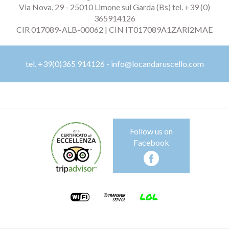
Via Nova, 29 - 25010 Limone sul Garda (Bs) tel. +39 (0)
365914126
CIR 017089-ALB-00062 | CIN IT017089A1ZARI2MAE
tel. +39(0)365 914126
-
info@locandaruscello.com
Follow us on
Facebook